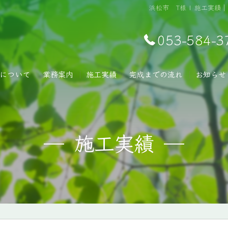
浜松市 T様 | 施工実
053-584-3
について
業務案内
施工実績
完成までの流れ
お知らせ
施工実績