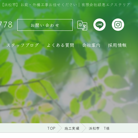
績｜【浜松市】お庭・外構工事お任せください｜有限会社緑恵エクステリア
778
お問い合わせ
スタッフブログ
よくある質問
会社案内
採用情報
TOP
施工実績
浜松市 T様