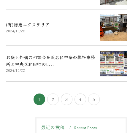
(有)緑恵エクステリア
2024/10/26
お庭と外構の相談会を浜名区中条の弊社事務
所と中央区和田町のL...
2024/10/22
1
2
3
4
5
最近の投稿
Recent Posts