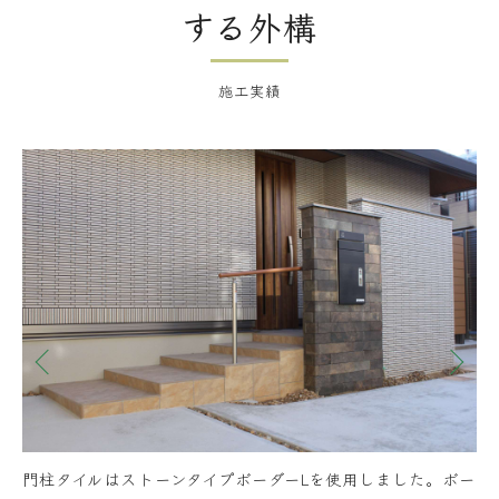
する外構
施工実績
の柔
門柱タイルはストーンタイプボーダーLを使用しました。ボー
エ