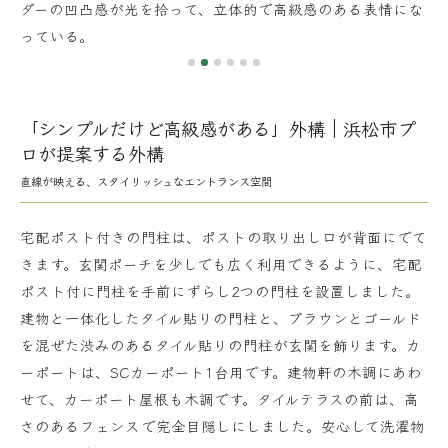
ンス
ダーの凹凸感が光を拾って、立体的で高級感のある表情にな
に
っている。
良
「シンプルだけど高級感がある」外構｜浜松市プ
ロが提案する外構
直線が映える、スタイリッシュなエントランス空間
宅配ポスト付きの門柱は、ポストの取り出し口が背面にでて
きます。玄関ポーチを少しでも広く利用できるように、宅配
ポスト付に門柱を手前にずらし2つの門柱を設置しました。
建物と一体化したタイル貼りの門柱と、ブラウンとゴールド
を混ぜた渋みのあるタイル貼りの門柱が玄関を飾ります。カ
ーポートは、SCカーポート1台用です。建物軒の木調にあわ
せて、カーポート屋根も木調です。タイルテラスの前は、高
さのあるフェンスで完全目隠しにしました。安心して洗濯物