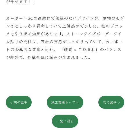
が干せます！！
カーポートSCの直線的で無駄のないデザインが、建物のモダ
ンさとしっかり調和していて上質感がでました。柱のブラッ
クも引き締め効果があります。ストーンタイプボーダータイ
ル貼りの門柱は、石材の質感がしっかり出ていて、カーポー
トの金属的な質感と対比。 「硬質 × 自然素材」のバランス
が絶妙で、外構全体に深みが生まれました。
< 前の記事
施工実績トップへ
次の記事 >
一覧に戻る