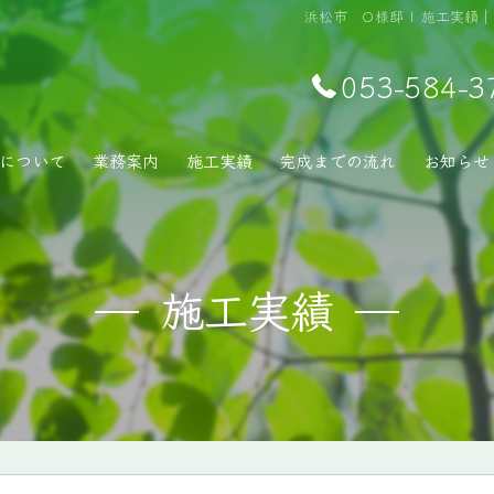
浜松市 O様邸 | 施工実
053-584-3
について
業務案内
施工実績
完成までの流れ
お知らせ
施工実績