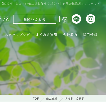
績｜【浜松市】お庭・外構工事お任せください｜有限会社緑恵エクステリア
778
お問い合わせ
スタッフブログ
よくある質問
会社案内
採用情報
TOP
施工実績
浜松市 O様邸