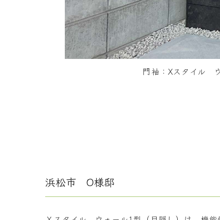
門袖：Xスタイル ウ
ポスト・
浜松市 O様邸
Ｘスタイル ウォール1型（目隠し）は、機