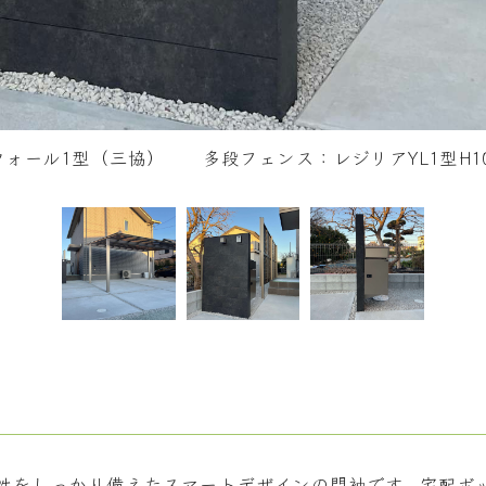
ォール1型（三協） 多段フェンス：レジリアYL1型H100
宅配ボックスを側面に設置。アプローチ側から取り出しや
能性をしっかり備えたスマートデザインの門袖です。宅配ボ