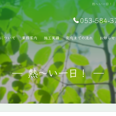
熱～い一日！｜
053-584-3
について
業務案内
施工実績
完成までの流れ
お知らせ
熱～い一日！