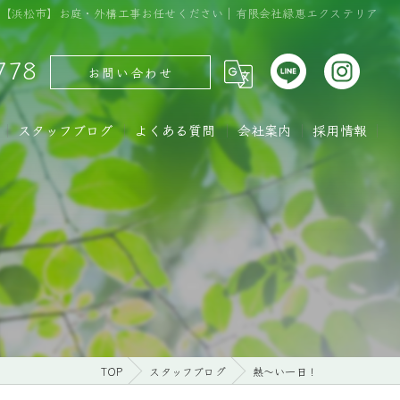
【浜松市】お庭・外構工事お任せください｜有限会社緑恵エクステリア
778
お問い合わせ
スタッフブログ
よくある質問
会社案内
採用情報
TOP
スタッフブログ
熱～い一日！