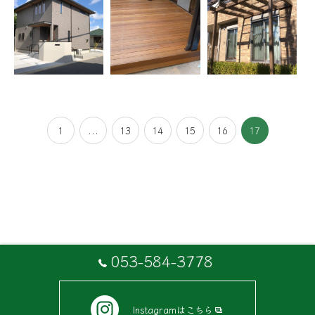
1
...
13
14
15
16
17
053-584-3778
Instagramはこちら